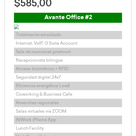
$585,00
Avante Office #2
Totalmente amoblado
Internet, VoIP, G Suite Account
Sala de reuniones premium
Recepcionista bilingue
Acceso biométrico + RFID
Seguridad digital 24x7
Eficiencia energética LowE
Coworking & Business Cafe
Amenities regionales
Salas virtuales via ZOOM
AtWork iPhone App
Lunch Facility