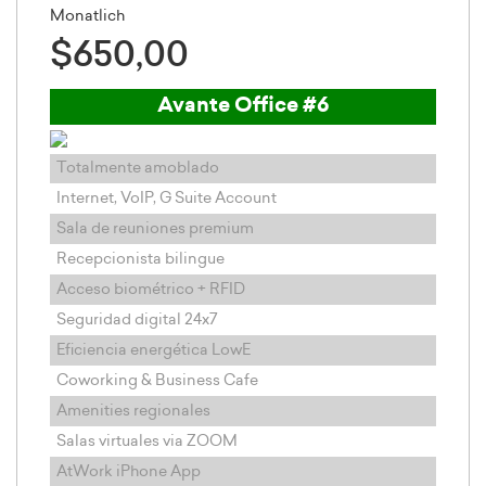
Monatlich
$650,00
Avante Office #6
Totalmente amoblado
Internet, VoIP, G Suite Account
Sala de reuniones premium
Recepcionista bilingue
Acceso biométrico + RFID
Seguridad digital 24x7
Eficiencia energética LowE
Coworking & Business Cafe
Amenities regionales
Salas virtuales via ZOOM
AtWork iPhone App